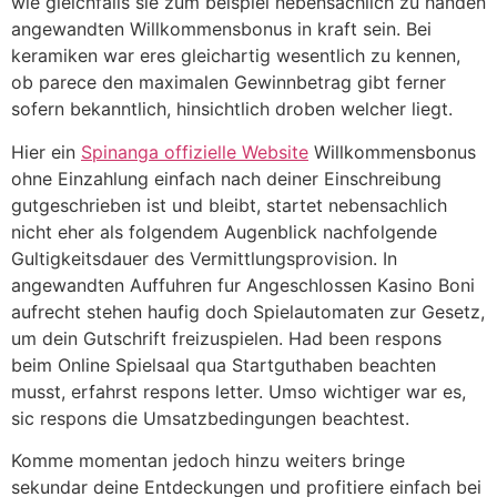
wie gleichfalls sie zum beispiel nebensachlich zu handen
angewandten Willkommensbonus in kraft sein. Bei
keramiken war eres gleichartig wesentlich zu kennen,
ob parece den maximalen Gewinnbetrag gibt ferner
sofern bekanntlich, hinsichtlich droben welcher liegt.
Hier ein
Spinanga offizielle Website
Willkommensbonus
ohne Einzahlung einfach nach deiner Einschreibung
gutgeschrieben ist und bleibt, startet nebensachlich
nicht eher als folgendem Augenblick nachfolgende
Gultigkeitsdauer des Vermittlungsprovision. In
angewandten Auffuhren fur Angeschlossen Kasino Boni
aufrecht stehen haufig doch Spielautomaten zur Gesetz,
um dein Gutschrift freizuspielen. Had been respons
beim Online Spielsaal qua Startguthaben beachten
musst, erfahrst respons letter. Umso wichtiger war es,
sic respons die Umsatzbedingungen beachtest.
Komme momentan jedoch hinzu weiters bringe
sekundar deine Entdeckungen und profitiere einfach bei