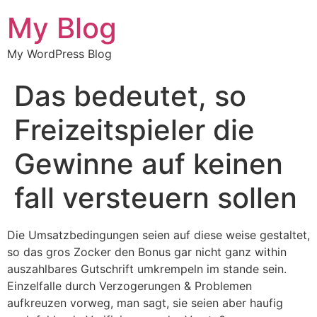
My Blog
My WordPress Blog
Das bedeutet, so
Freizeitspieler die
Gewinne auf keinen
fall versteuern sollen
Die Umsatzbedingungen seien auf diese weise gestaltet,
so das gros Zocker den Bonus gar nicht ganz within
auszahlbares Gutschrift umkrempeln im stande sein.
Einzelfalle durch Verzogerungen & Problemen
aufkreuzen vorweg, man sagt, sie seien aber haufig