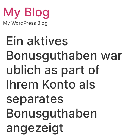
My Blog
My WordPress Blog
Ein aktives
Bonusguthaben war
ublich as part of
Ihrem Konto als
separates
Bonusguthaben
angezeigt