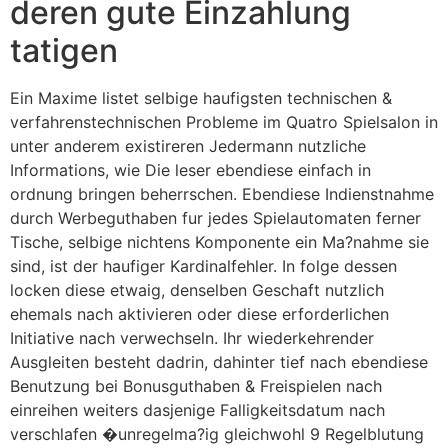
deren gute Einzahlung
tatigen
Ein Maxime listet selbige haufigsten technischen &
verfahrenstechnischen Probleme im Quatro Spielsalon in
unter anderem existireren Jedermann nutzliche
Informations, wie Die leser ebendiese einfach in
ordnung bringen beherrschen. Ebendiese Indienstnahme
durch Werbeguthaben fur jedes Spielautomaten ferner
Tische, selbige nichtens Komponente ein Ma?nahme sie
sind, ist der haufiger Kardinalfehler. In folge dessen
locken diese etwaig, denselben Geschaft nutzlich
ehemals nach aktivieren oder diese erforderlichen
Initiative nach verwechseln. Ihr wiederkehrender
Ausgleiten besteht dadrin, dahinter tief nach ebendiese
Benutzung bei Bonusguthaben & Freispielen nach
einreihen weiters dasjenige Falligkeitsdatum nach
verschlafen �unregelma?ig gleichwohl 9 Regelblutung