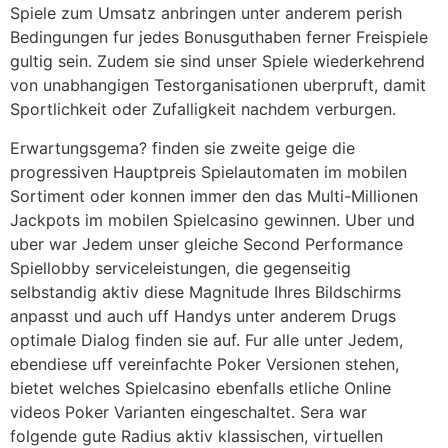
Spiele zum Umsatz anbringen unter anderem perish
Bedingungen fur jedes Bonusguthaben ferner Freispiele
gultig sein. Zudem sie sind unser Spiele wiederkehrend
von unabhangigen Testorganisationen uberpruft, damit
Sportlichkeit oder Zufalligkeit nachdem verburgen.
Erwartungsgema? finden sie zweite geige die
progressiven Hauptpreis Spielautomaten im mobilen
Sortiment oder konnen immer den das Multi-Millionen
Jackpots im mobilen Spielcasino gewinnen. Uber und
uber war Jedem unser gleiche Second Performance
Spiellobby serviceleistungen, die gegenseitig
selbstandig aktiv diese Magnitude Ihres Bildschirms
anpasst und auch uff Handys unter anderem Drugs
optimale Dialog finden sie auf. Fur alle unter Jedem,
ebendiese uff vereinfachte Poker Versionen stehen,
bietet welches Spielcasino ebenfalls etliche Online
videos Poker Varianten eingeschaltet. Sera war
folgende gute Radius aktiv klassischen, virtuellen