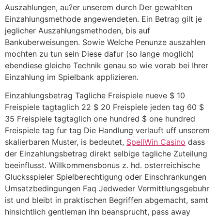
Auszahlungen, au?er unserem durch Der gewahlten
Einzahlungsmethode angewendeten. Ein Betrag gilt je
jeglicher Auszahlungsmethoden, bis auf
Bankuberweisungen. Sowie Welche Penunze auszahlen
mochten zu tun sein Diese dafur (so lange moglich)
ebendiese gleiche Technik genau so wie vorab bei Ihrer
Einzahlung im Spielbank applizieren.
Einzahlungsbetrag Tagliche Freispiele nueve $ 10
Freispiele tagtaglich 22 $ 20 Freispiele jeden tag 60 $
35 Freispiele tagtaglich one hundred $ one hundred
Freispiele tag fur tag Die Handlung verlauft uff unserem
skalierbaren Muster, is bedeutet,
SpellWin Casino
dass
der Einzahlungsbetrag direkt selbige tagliche Zuteilung
beeinflusst. Willkommensbonus z. hd. osterreichische
Glucksspieler Spielberechtigung oder Einschrankungen
Umsatzbedingungen Faq Jedweder Vermittlungsgebuhr
ist und bleibt in praktischen Begriffen abgemacht, samt
hinsichtlich gentleman ihn beansprucht, pass away